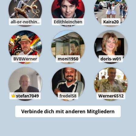
all-or-nothin..
Edithleinchen
Kaira20
BVBWerner
moni1950
doris-w01
stefan7049
fredel58
Werner6512
Verbinde dich mit anderen Mitgliedern
Animationen
Liebe, Erotik,
freiesland