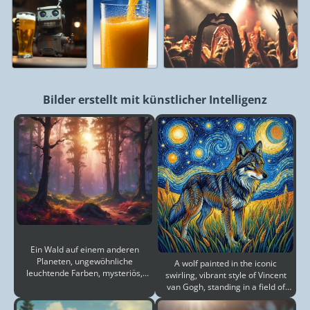
Bilder erstellt mit künstlicher Intelligenz
Ein Wald auf einem anderen
Planeten, ungewöhnliche
A wolf painted in the iconic
leuchtende Farben, mysteriös,
swirling, vibrant style of Vincent
fantasy, unbekannte leuchte
van Gogh, standing in a field of
tall grass un