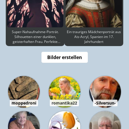
Super-Nahaufnahme-Porträt.
Ein trauriges Mädchenporträt aus
Silhouetten einer dunklen,
Ais-Acryl, Spanien im 17.
geisterhaften Frau. Perfekte
Jahrhundert
Hände, fangen die Essenz
Bilder erstellen
moppedroni
romantika22
-Silversun-