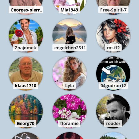
Georges-pierr..
Mia1949
Free-Spirit-7
Znajomek
engelchen2511
rosi12
klaus1710
Lyla
04gudrun12
Georg70
floramie
roader