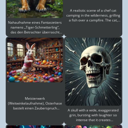
A realistic scene of a chef cat
camping in the wilderness, grilling
a fish over a campfire. The cat,
Nahaufnahme eines Fantasietiers
wearing a
namens „Tiger-Schmetterling“,
das den Betrachter überrascht
anstarrt, hal
Meisterwerk
(Weitwinkelaufnahme), Osterhase
bastelt einen Zauberspruch
A skull with a wide, exaggerated
(erstellt ein kleines buntes
grin, bursting with laughter so
magisches
intense that it creates
shockwaves, causing t