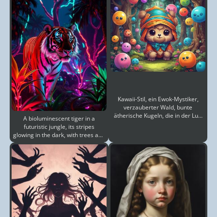
Kawaii-Stil, ein Ewok-Mystiker,
verzauberter Wald, bunte
ätherische Kugeln, die in der Luft
A bioluminescent tiger in a
schweben, riesige
futuristic jungle, its stripes
glowing in the dark, with trees and
plants also emi